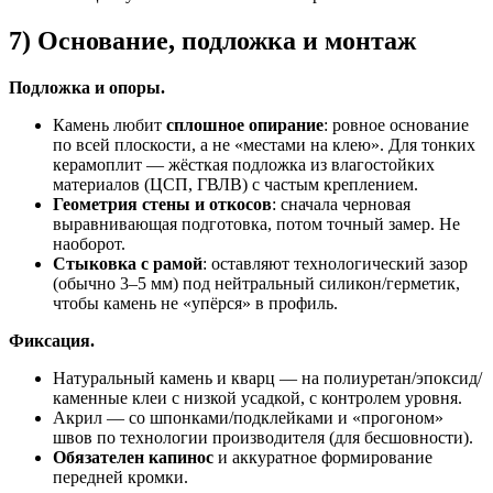
7) Основание, подложка и монтаж
Подложка и опоры.
Камень любит
сплошное опирание
: ровное основание
по всей плоскости, а не «местами на клею». Для тонких
керамоплит — жёсткая подложка из влагостойких
материалов (ЦСП, ГВЛВ) с частым креплением.
Геометрия стены и откосов
: сначала черновая
выравнивающая подготовка, потом точный замер. Не
наоборот.
Стыковка с рамой
: оставляют технологический зазор
(обычно 3–5 мм) под нейтральный силикон/герметик,
чтобы камень не «упёрся» в профиль.
Фиксация.
Натуральный камень и кварц — на полиуретан/эпоксид/
каменные клеи с низкой усадкой, с контролем уровня.
Акрил — со шпонками/подклейками и «прогоном»
швов по технологии производителя (для бесшовности).
Обязателен капинос
и аккуратное формирование
передней кромки.