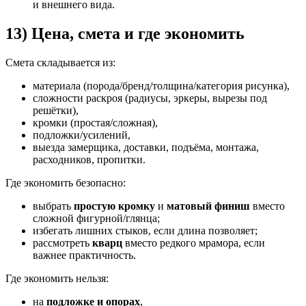
и внешнего вида.
13) Цена, смета и где экономить
Смета складывается из:
материала (порода/бренд/толщина/категория рисунка),
сложности раскроя (радиусы, эркеры, вырезы под
решётки),
кромки (простая/сложная),
подложки/усилений,
выезда замерщика, доставки, подъёма, монтажа,
расходников, пропитки.
Где экономить безопасно:
выбрать
простую кромку
и
матовый финиш
вместо
сложной фигурной/глянца;
избегать лишних стыков, если длина позволяет;
рассмотреть
кварц
вместо редкого мрамора, если
важнее практичность.
Где экономить нельзя:
на
подложке и опорах
,