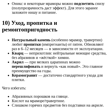
Оникс и некоторые мраморы можно
подсветить
снизу
(полупрозрачность даст эффект). Для этого заранее
заложите нишу и питание.
10) Уход, пропитка и
ремонтопригодность
Натуральный камень
(особенно мрамор, травертин)
любит
пропитки
(импрегнанты) от пятен. Обновляют
раз в 6–12 месяцев — в зависимости от эксплуатации.
Кварц
— неприхотлив: нейтральные моющие средства,
без абразивов и «жёсткой» химии.
Акрил
— при мелких царапинах можно
перешлифовать
и вернуть «как новый». Это главное
преимущество на годы.
Керамогранит
— достаточно стандартного ухода для
плитки.
Чего избегать:
Абразивных порошков на глянце.
Кислот на мраморе/травертине.
Слишком горячих предметов без подставки на акриле.