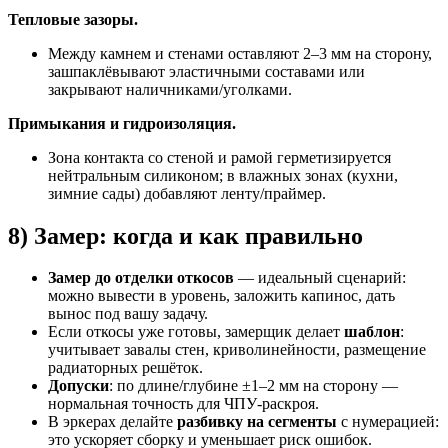
Тепловые зазоры.
Между камнем и стенами оставляют 2–3 мм на сторону,
зашпаклёвывают эластичными составами или
закрывают наличниками/уголками.
Примыкания и гидроизоляция.
Зона контакта со стеной и рамой герметизируется
нейтральным силиконом; в влажных зонах (кухни,
зимние сады) добавляют ленту/праймер.
8) Замер: когда и как правильно
Замер до отделки откосов
— идеальный сценарий:
можно вывести в уровень, заложить капинос, дать
вынос под вашу задачу.
Если откосы уже готовы, замерщик делает
шаблон
:
учитывает завалы стен, криволинейности, размещение
радиаторных решёток.
Допуски
: по длине/глубине ±1–2 мм на сторону —
нормальная точность для ЧПУ-раскроя.
В эркерах делайте
разбивку на сегменты
с нумерацией:
это ускоряет сборку и уменьшает риск ошибок.