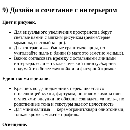
9) Дизайн и сочетание с интерьером
Цвет и рисунок.
Для визуального увеличения пространства берут
светлые камни с мягким рисунком (белые/серые
мраморы, светлый кварц).
Для контраста — тёмные граниты/кварцы, но
учитывайте пыль и блики (в мате это заметно меньше).
Важно согласовать
кромку
с остальными линиями
интерьера: если есть классический плинтус/карниз —
подумайте о более «мягкой» или фигурной кромке.
Единство материалов.
Красиво, когда подоконник перекликается со
столешницей кухни, фартуком, порталом камина или
ступенями: рисунки не обязаны совпадать «в ноль», но
родственные тона и текстуры задают целостность.
Для минимализма — керамогранит/кварц однотонный,
тонкая кромка, «eased» профиль.
Освещение.