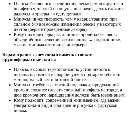
Плюсы: бесшовные соединения, легко ремонтируется и
шлифуется, тёплый на ощупь, позволяет делать сложные
радиусы и эркеры «в одну деталь».
Минусы: ниже твёрдость, чем у кварца/гранита; при
сильном УФ возможны изменения блеска у некоторых
цветов (берите проверенные декоры).
Кому подходит: эркеры, длинные пролёты без швов,
объединённые решения «столешница → подоконник»,
мягкие минималистичные интерьеры.
Керамогранит / спечённый камень / тонкие
крупноформатные плиты
Плюсы: высокая термостойкость, устойчивость к
пятнам, огромный выбор рисунков под мрамор/бетон/
металл; малый вес при тонкой плите.
Минусы: требует грамотной подложки, продуманной
кромки; сложнее сделать сложный профиль на торце, а
шов кромочного наращивания должен быть ювелирным.
Кому подходит: современный минимализм, где важен
ультратонкий вид и совпадение рисунка с фартуком/
полом.