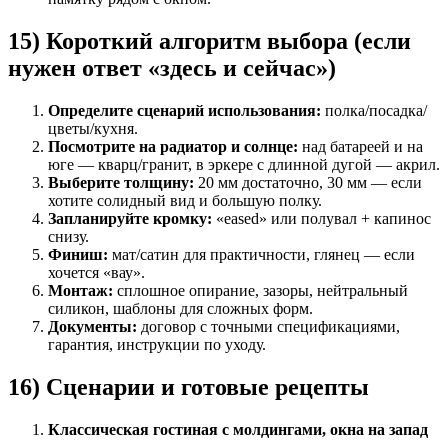
15) Короткий алгоритм выбора (если
нужен ответ «здесь и сейчас»)
Определите сценарий использования:
полка/посадка/
цветы/кухня.
Посмотрите на радиатор и солнце:
над батареей и на
юге — кварц/гранит, в эркере с длинной дугой — акрил.
Выберите толщину:
20 мм достаточно, 30 мм — если
хотите солидный вид и большую полку.
Запланируйте кромку:
«eased» или полувал + капинос
снизу.
Финиш:
мат/сатин для практичности, глянец — если
хочется «вау».
Монтаж:
сплошное опирание, зазоры, нейтральный
силикон, шаблоны для сложных форм.
Документы:
договор с точными спецификациями,
гарантия, инструкции по уходу.
16) Сценарии и готовые рецепты
Классическая гостиная с молдингами, окна на запад