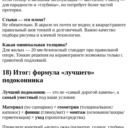
для парадности и «глубины», но потребует более частой
протирки.
Стыки — это плохо?
Не обязательно. В акриле их почти не видно; в кварце/граните
правильный шов тонкий и долговечный. Важно качество
подбора рисунка и клеевой технологии.
Какая минимальная толщина?
Для жилых — 20 мм безопасный стандарт при правильной
опоре. Тонкие решения на керамограните возможны только с
грамотной подложкой.
18) Итог: формула «лучшего»
подоконника
Лучший подоконник
— это не «самый дорогой камень», а
самый уместный
под ваши условия:
Материал
(по сценарию) ×
геометрия
(толщина/вынос/
капинос) ×
финиш
(глянец/мат) ×
монтаж
(основание/зазоры/
герметизация) ×
уход
(пропитка/средства).
Проведите короткий «аудит» окна (радиатор, солнце, глубина,