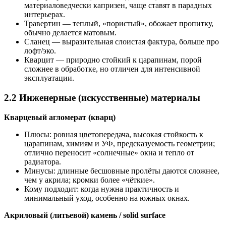
материаловедчески капризен, чаще ставят в парадных
интерьерах.
Травертин — теплый, «пористый», обожает пропитку,
обычно делается матовым.
Сланец — выразительная слоистая фактура, больше про
лофт/эко.
Кварцит — природно стойкий к царапинам, порой
сложнее в обработке, но отличен для интенсивной
эксплуатации.
2.2 Инженерные (искусственные) материалы
Кварцевый агломерат (кварц)
Плюсы: ровная цветопередача, высокая стойкость к
царапинам, химиям и УФ, предсказуемость геометрии;
отлично переносит «солнечные» окна и тепло от
радиатора.
Минусы: длинные бесшовные пролёты даются сложнее,
чем у акрила; кромки более «чёткие».
Кому подходит: когда нужна практичность и
минимальный уход, особенно на южных окнах.
Акриловый (литьевой) камень / solid surface