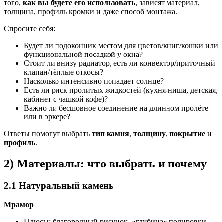
того,
как вы будете его использовать
, зависят материал,
толщина, профиль кромки и даже способ монтажа.
Спросите себя:
Будет ли подоконник местом для цветов/книг/кошки или
функциональной посадкой у окна?
Стоит ли внизу радиатор, есть ли конвектор/приточный
клапан/тёплые откосы?
Насколько интенсивно попадает солнце?
Есть ли риск пролитых жидкостей (кухня-ниша, детская,
кабинет с чашкой кофе)?
Важно ли бесшовное соединение на длинном пролёте
или в эркере?
Ответы помогут выбрать
тип камня
,
толщину
,
покрытие
и
профиль
.
2) Материалы: что выбрать и почему
2.1 Натуральный камень
Мрамор
Плюсы: благородный рисунок, «глубина» полировки,