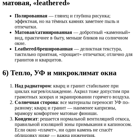
матовая, «leathered»
Полированная
— глянец и глубина рисунка;
эффектная, но на тёмных камнях заметнее пыль и
отпечатки.
Матовая/сатинированная
— добротный «каменный»
вид, практичнее в быту, меньше бликов на солнечном
окне.
Leathered/брешированная
— деликтная текстура,
тактильно приятная, «прощает» отпечатки; отлично для
гранитов и кварцитов.
6) Тепло, УФ и микроклимат окна
Над радиатором
: кварц и гранит стабильнее при
циклах нагрев/охлаждение. Акрил тоже допустим при
грамотных зазорах и экранировании горячего воздуха.
Солнечная сторона
: все материалы переносят УФ по-
разному; кварц и гранит — наименее капризны,
мрамору комфортнее матовые финиши.
Конденсат
: решается нормальной вентиляцией откоса,
правильной изоляцией зоны примыкания и капиносом.
Если окно «плачет», ни один камень не спасёт
облицовку ниже — важна инженерия.