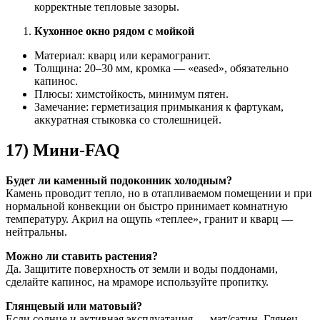
корректные тепловые зазоры.
Кухонное окно рядом с мойкой
Материал: кварц или керамогранит.
Толщина: 20–30 мм, кромка — «eased», обязательно
капинос.
Плюсы: химстойкость, минимум пятен.
Замечание: герметизация примыкания к фартукам,
аккуратная стыковка со столешницей.
17) Мини-FAQ
Будет ли каменный подоконник холодным?
Камень проводит тепло, но в отапливаемом помещении и при
нормальной конвекции он быстро принимает комнатную
температуру. Акрил на ощупь «теплее», гранит и кварц —
нейтральны.
Можно ли ставить растения?
Да. Защитите поверхность от земли и воды поддонами,
сделайте капинос, на мраморе используйте пропитку.
Глянцевый или матовый?
Если солнце и активная эксплуатация — мат/сатин. Глянец —