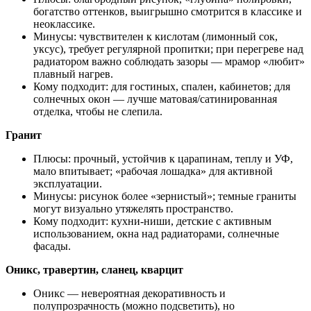
богатство оттенков, выигрышно смотрится в классике и
неоклассике.
Минусы: чувствителен к кислотам (лимонный сок,
уксус), требует регулярной пропитки; при перегреве над
радиатором важно соблюдать зазоры — мрамор «любит»
плавный нагрев.
Кому подходит: для гостиных, спален, кабинетов; для
солнечных окон — лучше матовая/сатинированная
отделка, чтобы не слепила.
Гранит
Плюсы: прочный, устойчив к царапинам, теплу и УФ,
мало впитывает; «рабочая лошадка» для активной
эксплуатации.
Минусы: рисунок более «зернистый»; темные граниты
могут визуально утяжелять пространство.
Кому подходит: кухни-ниши, детские с активным
использованием, окна над радиаторами, солнечные
фасады.
Оникс, травертин, сланец, кварцит
Оникс — невероятная декоративность и
полупрозрачность (можно подсветить), но