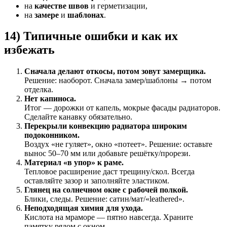
на
качестве швов
и герметизации,
на
замере
и
шаблонах
.
14) Типичные ошибки и как их
избежать
Сначала делают откосы, потом зовут замерщика.
Решение: наоборот. Сначала замер/шаблоны → потом
отделка.
Нет капиноса.
Итог — дорожки от капель, мокрые фасады радиаторов.
Сделайте канавку обязательно.
Перекрыли конвекцию радиатора широким
подоконником.
Воздух «не гуляет», окно «потеет». Решение: оставьте
вынос 50–70 мм или добавьте решётку/прорези.
Материал «в упор» к раме.
Тепловое расширение даст трещину/скол. Всегда
оставляйте зазор и заполняйте эластиком.
Глянец на солнечном окне с рабочей полкой.
Блики, следы. Решение: сатин/мат/«leathered».
Неподходящая химия для ухода.
Кислота на мраморе — пятно навсегда. Храните
памятку рядом с окном.