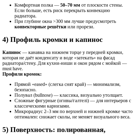
Комфортная полка —
50–70 мм
от плоскости стены.
Если больше, есть риск перекрыть конвекцию
радиатора.
При глубине окна >300 мм лучше предусмотреть
конвекторные решётки
или прорези.
4) Профиль кромки и капинос
Капинос
— канавка на нижнем торце у передней кромки,
которая не даёт конденсату и воде «затекать» на фасад
радиатора/стену. Для кухни-ниши и окон рядом с мойкой —
must have.
Профили кромок:
Прямой «eased» (слегка снят край) — минимализм,
безопасно.
Полувал (bullnose) — классика, визуально утолщает.
Сложные фигурные (огивы/галтелі) — для интерьеров с
классическими карнизами.
Микрорадиус 2–3 мм по верхней и нижней кромке часто
оптимален: снижает сколы, не меняет визуального веса.
5) Поверхность: полированная,